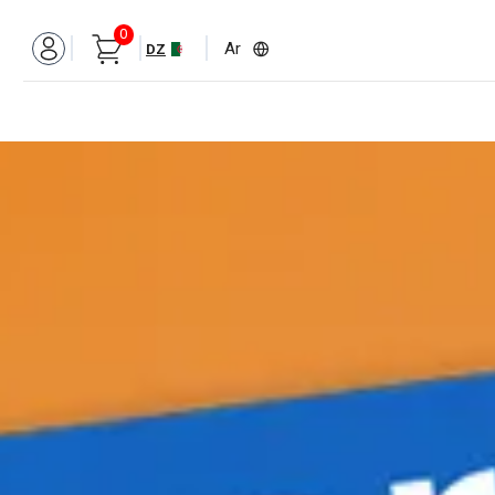
0
Ar
DZ