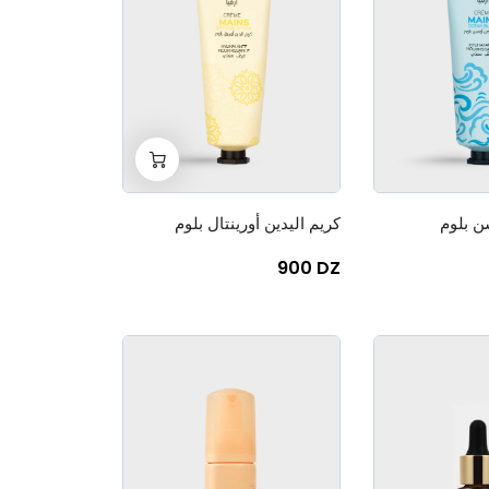
+
-
0
ن بلوم
كريم اليدين أورينتال بلوم
900 DZ