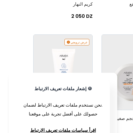
ع
كريم النهار
2 050 DZ
عرض ترويجي
🍪 إشعار ملفات تعريف الارتباط
+
-
+
-
0
0
.نحن نستخدم ملفات تعريف الارتباط لضمان
حصولك على أفضل تجربة على موقعنا
حجم صغير
كريم ما بعد الحلاقة
790 DZ
اقرأ سياسات ملفات تعريف الارتباط
950 DZ