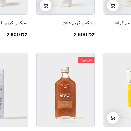
+
-
+
-
0
0
سائل مرطب للجسم كرانشي كراميل 150 مل
سيكس كريم فاتح
سيكس كريم ال
2 600 DZ
2 600 DZ
متاح قريبًا
+
-
0