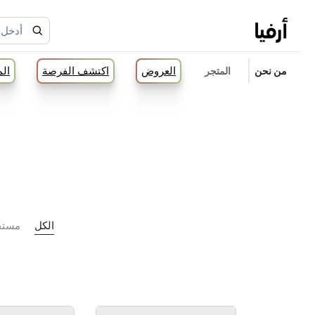
العروض
اكتشف الفرصة
ال
من نحن
المتجر
الكل
مستح