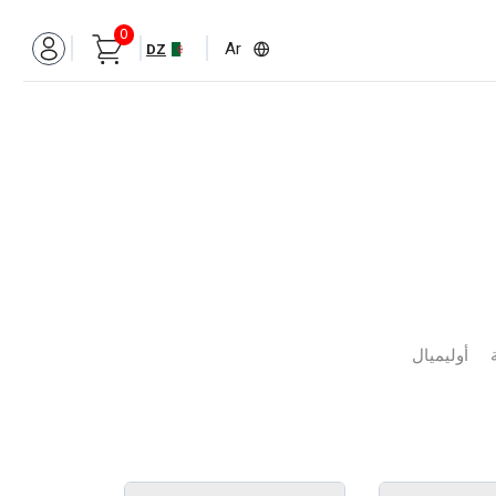
0
Ar
DZ
أوليميال