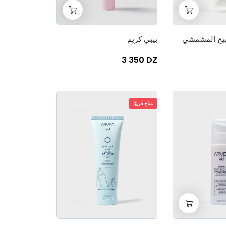
+
-
+
-
0
0
بيج المشمشي
بيبي كريم
3 350 DZ
متاح قريبًا
+
-
0