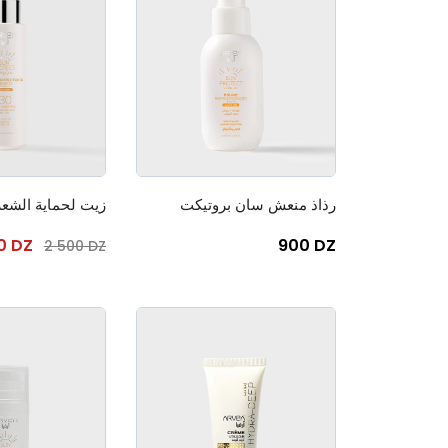
رذاذ منعش سان بروتيكت
00 DZ
900 DZ
2 500 DZ