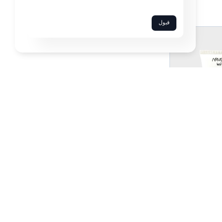
قبول
+
-
0