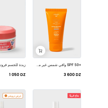
+
-
0
+SPF 50 واقي شمس غير مرئي سان بروتكت
1 050 DZ
3 600 DZ
متاح قريبًا
عرض ترويجي