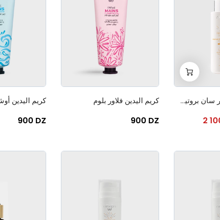
+
-
0
زيت لحماية الشعر سان بروتيكت
كريم اليدين فلاور بلوم
كريم اليدين أوش
900 DZ
900 DZ
2 1