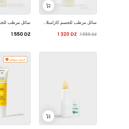
+
-
0
سائل مرطب للجسم كارامبلا حلوة 150 مل
1 550 DZ
1 320 DZ
1 550 DZ
عرض ترويجي
+
-
0