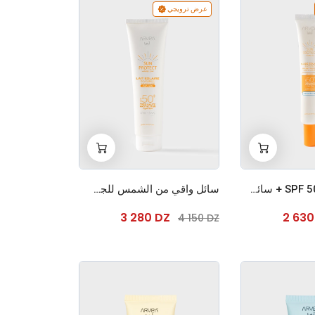
عرض ترويجي
+
-
+
-
0
0
سان بروتيكت SPF 50 + سائل واقي من الشمس
سائل واقي من الشمس للجسم SPF 50+ سان بروتيكت
3 280 DZ
2 63
4 150 DZ