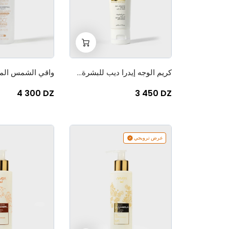
+
-
0
كريم الوجه إيدرا ديب للبشرة الجافة والحساسة
4 300 DZ
3 450 DZ
عرض ترويجي