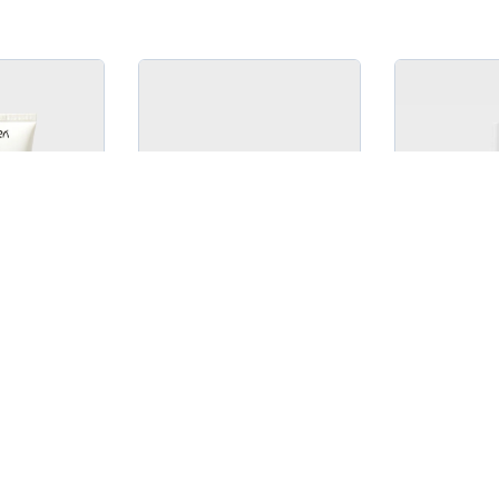
+
-
+
-
0
0
پْيور دٍفانس
كريم بوش آب
جال التخسيس
2 500 DZ
2 850 DZ
1 2