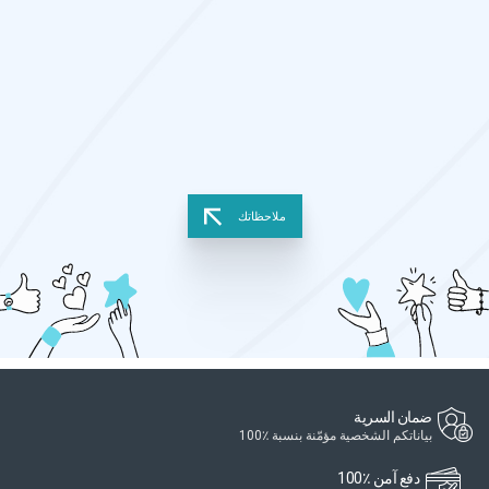
ملاحظاتك
ضمان السرية
بياناتكم الشخصية مؤمّنة بنسبة ٪100
دفع آمن ٪100