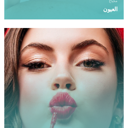
مكياج
العيون