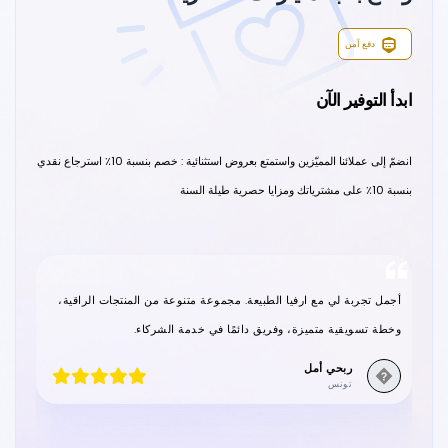
دفع آمن
ابدأ التوفير الآن
انضمّ إلى عملائنا المميّزين واستمتع بعروض استثنائية : خصم بنسبة 10٪ استرجاع نقدي
بنسبة 10٪ على مشترياتك ومزايا حصرية طيلة السنة
أ
أجمل تجربة لي مع ارفيا الطبيعة. مجموعة متنوعة من المنتجات الراقية،
ع
وخطة تسويقية متميزة، وفريق دائمًا في خدمة الشركاء.
ال
ربحي أمل
�
تونس