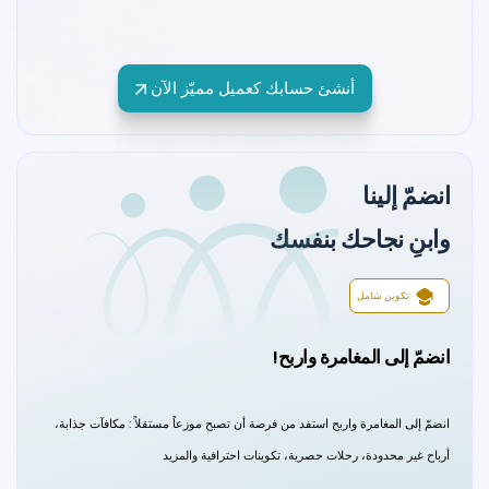
أنشئ حسابك كعميل مميّز الآن
انضمّ إلينا
وابنِ نجاحك بنفسك
تكوين شامل
انضمّ إلى المغامرة واربح!
انضمّ إلى المغامرة واربح استفد من فرصة أن تصبح موزعاً مستقلاً : مكافآت جذابة،
أرباح غير محدودة، رحلات حصرية، تكوينات احترافية والمزيد