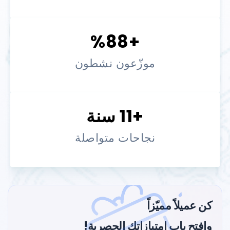
+%88
موزّعون نشطون
+11 سنة
نجاحات متواصلة
كن عميلاً مميّزاً
وافتح باب امتيازاتك الحصرية!