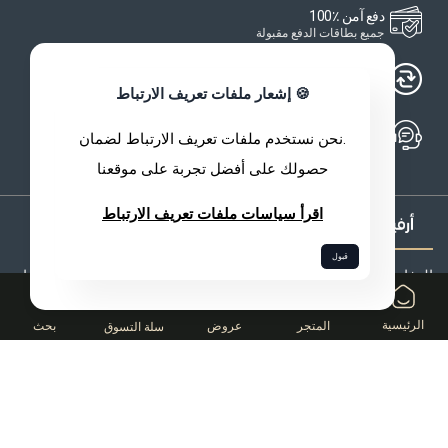
دفع آمن ٪100
جميع بطاقات الدفع مقبولة
ضمان الرضا أو استرجاع المبلغ
الجودة هي التزامنا
🍪 إشعار ملفات تعريف الارتباط
خدمة العملاء
.نحن نستخدم ملفات تعريف الارتباط لضمان
مساعدة متوفّرة على مدار الساعة وطوال أيام الأسبوع
حصولك على أفضل تجربة على موقعنا
اقرأ سياسات ملفات تعريف الارتباط
قبول
الرفاهية والجمال مفهومان مرتبطان ارتباطًا وثيقًا، وقد كرّست ارفيا
0
الطبيعة جميع أبحاثها وابتكاراتها لخدمتهما
الرئيسية
المتجر
عروض
بحث
سلة التسوق
شارع حمّو مصطفى، سيدي مبروك العليا، قسنطينة
الشركة