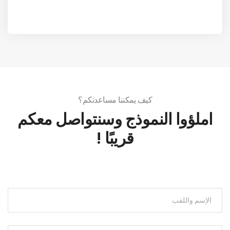
انضمّوا إلينا على شبكات التواصل الاجتماعي وكونوا
جزءًا من عالم الجمال والطبيعة
كيف يمكننا مساعدتكم؟
املؤوا النموذج وسنتواصل معكم
قريبًا !