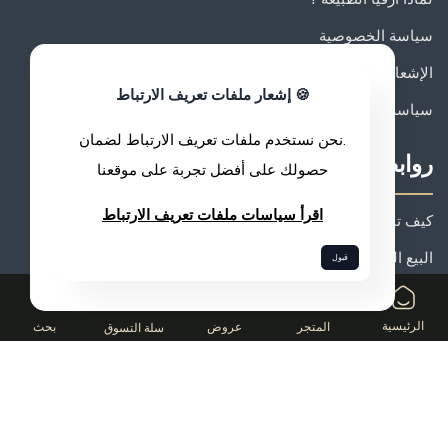
سياسة الخصوصية
الإشعارات القانونية
🍪 إشعار ملفات تعريف الارتباط
سياسة الجودة
.نحن نستخدم ملفات تعريف الارتباط لضمان
روابط مفيدة
حصولك على أفضل تجربة على موقعنا
اقرأ سياسات ملفات تعريف الارتباط
كيف تنضم إلى ارفيا الطبيعة ؟
البيع المباشر: كيف تنجح ؟
قبول
0
نظام الدخل والمكافآت
الرئيسية
المتجر
عروض
بحث
سلة التسوق
فضاء الشركاء
مركز المساعدة
الشروط العامة للبيع
الكاتالوج