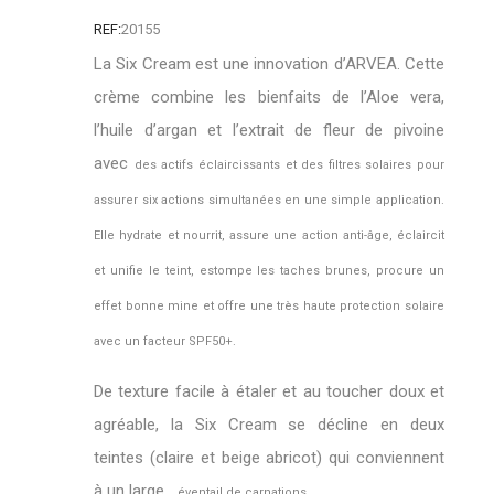
REF:
20155
La Six Cream est une innovation d’ARVEA. Cette
crème combine les bienfaits de l’Aloe vera,
l’huile d’argan et l’extrait de fleur de pivoine
avec
des actifs éclaircissants et des filtres solaires pour
assurer six actions simultanées en une simple application.
Elle hydrate et nourrit, assure une
action anti-âge, éclaircit
et unifie le teint, estompe les taches brunes, procure un
effet bonne mine et offre une très haute protection solaire
avec
un facteur SPF50+.
De texture facile à étaler et au toucher doux et
agréable, la Six Cream se décline en deux
teintes (claire et beige abricot) qui conviennent
à un large
éventail de carnations.