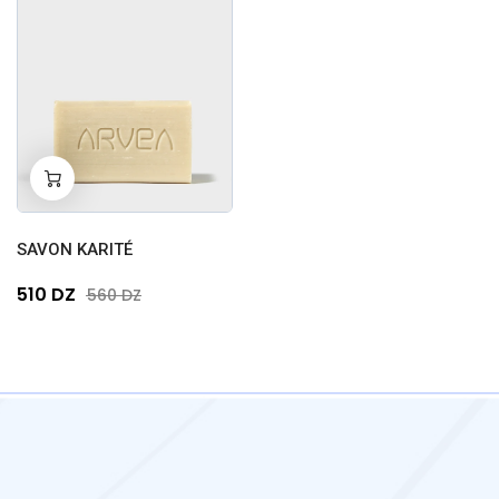
-
+
0
SAVON KARITÉ
510 DZ
560 DZ