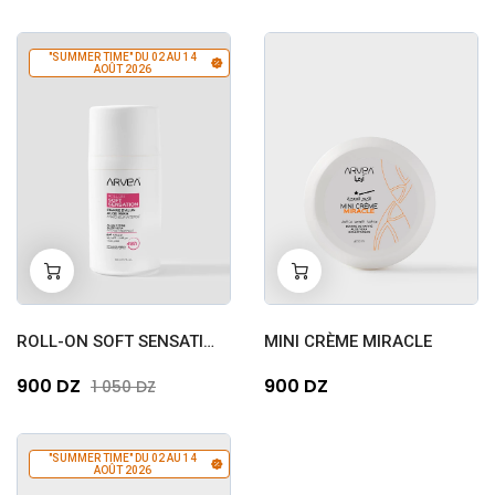
"SUMMER TIME" DU 02 AU 14
AOÛT 2026
-
+
-
+
0
0
ROLL-ON SOFT SENSATION
MINI CRÈME MIRACLE
900 DZ
900 DZ
1 050 DZ
"SUMMER TIME" DU 02 AU 14
AOÛT 2026