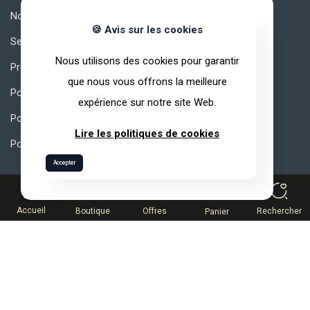
Notre univers
🍪 Avis sur les cookies
Secrets de qualité
Nous utilisons des cookies pour garantir
Produits
que nous vous offrons la meilleure
Pourquoi ARVEA Nature ?
expérience sur notre site Web.
Politique de confidentialité
Lire les politiques de cookies
Politique de qualité
Accepter
Liens Utiles
0
Accueil
Boutique
Offres
Rechercher
Panier
Comment rejoindre ARVEA
MLM Comment Réussir?
Rémunération
Espace Partenaire