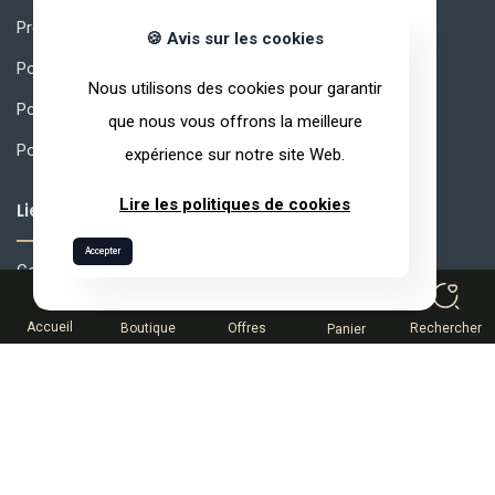
Produits
🍪 Avis sur les cookies
Pourquoi ARVEA Nature ?
Nous utilisons des cookies pour garantir
Politique de confidentialité
que nous vous offrons la meilleure
Politique de qualité
expérience sur notre site Web.
Lire les politiques de cookies
Liens Utiles
Accepter
Comment rejoindre ARVEA
0
MLM Comment Réussir?
Accueil
Boutique
Offres
Rechercher
Panier
Rémunération
Espace Partenaire
Help desk
Conditions générales de vente