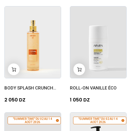
-
+
-
+
0
0
BODY SPLASH CRUNCHY CARAME...
ROLL-ON VANILLE ÉCO
2 050 DZ
1 050 DZ
"SUMMER TIME" DU 02 AU 14
"SUMMER TIME" DU 02 AU 14
AOÛT 2026
AOÛT 2026