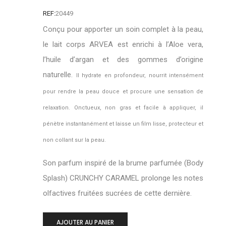
REF:
20449
Conçu pour apporter un soin complet à la peau,
le lait corps ARVEA est enrichi à l’Aloe vera,
l’huile d’argan et des gommes d’origine
naturelle.
Il hydrate en profondeur, nourrit intensément
pour rendre la peau douce et procure une sensation de
relaxation. Onctueux, non gras et facile à
appliquer, il
pénètre instantanément et laisse un film lisse, protecteur et
non collant sur la peau.
Son parfum inspiré de la brume parfumée (Body
Splash) CRUNCHY CARAMEL prolonge les notes
olfactives fruitées sucrées de cette dernière.
-
+
AJOUTER AU PANIER
0