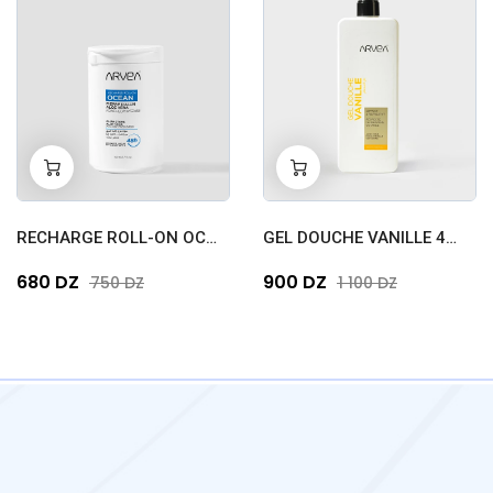
-
+
-
+
0
0
RECHARGE ROLL-ON OCEAN ÉCO
GEL DOUCHE VANILLE 400 ML
680 DZ
900 DZ
750 DZ
1 100 DZ