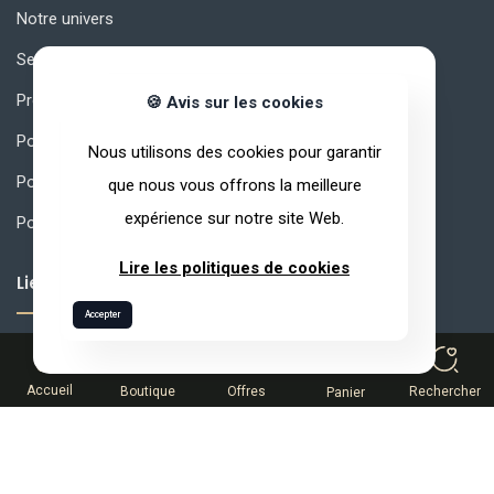
Notre univers
Secrets de qualité
Produits
🍪 Avis sur les cookies
Pourquoi ARVEA Nature ?
Nous utilisons des cookies pour garantir
Politique de confidentialité
que nous vous offrons la meilleure
expérience sur notre site Web.
Politique de qualité
Lire les politiques de cookies
Liens Utiles
Accepter
Comment rejoindre ARVEA
0
MLM Comment Réussir?
Accueil
Boutique
Offres
Rechercher
Panier
Rémunération
Espace Partenaire