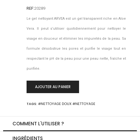
REF:
20289
Le gel nettoyant ARVEA est un gel transparent riche en Aloe
Vera. Il peut s’utiliser quotidiennement pour nettoyer le
visage en douceur et éliminer les impuretés de la peau. Sa
formule désobstrue les pores et purifie le visage tout en
respectant le pH de la peau pour une peau nette, fraîche et
purifiée.
-
+
AJOUTER AU PANIER
0
TAGS:
#NETTOYAGE DOUX
#NETTOYAGE
COMMENT L'UTILISER ?
INGRÉDIENTS