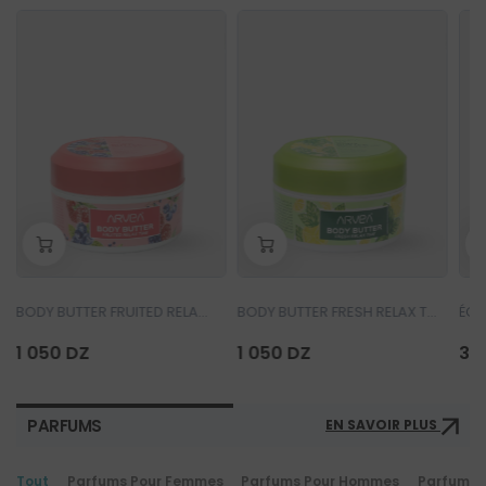
-
+
-
+
-
0
0
BODY BUTTER FRUITED RELAX TIME
BODY BUTTER FRESH RELAX TIME
1 050 DZ
1 050 DZ
3 
PARFUMS
EN SAVOIR PLUS
Tout
Parfums Pour Femmes
Parfums Pour Hommes
Parfums 