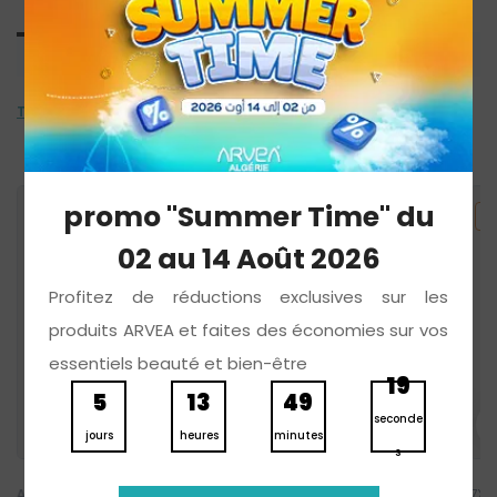
COMPLÉMENTS ALIMENTAIRES
EN SAVOIR PLUS
Tout
COMPLÉMENTS ALIMENTAIRES
promo "Summer Time" du
BIENTÔT DISPONIBLE
02 au 14 Août 2026
Profitez de réductions exclusives sur les
produits ARVEA et faites des économies sur vos
essentiels beauté et bien-être
18
5
13
49
seconde
-
+
-
0
jours
heures
minutes
s
ASHWAGANDHA
7 X SLIM BOOST