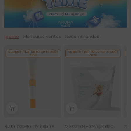
promo
Meilleures ventes
Recommandés
"SUMMER TIME" DU 02 AU 14 AOÛT
"SUMMER TIME" DU 02 AU 14 AOÛT
"S
2026
2026
-
+
-
+
-
0
0
FLUIDE SOLAIRE INVISIBLE SPF 50 + SUN PROTECT
7X PROTEIN + SAVEUR BISCUIT
7X 