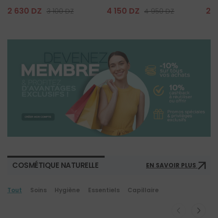
2 630 DZ
4 150 DZ
2 
3 100 DZ
4 950 DZ
COSMÉTIQUE NATURELLE
EN SAVOIR PLUS
Tout
Soins
Hygiène
Essentiels
Capillaire